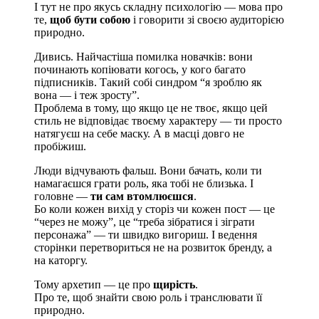
І тут не про якусь складну психологію — мова про
те,
щоб бути собою
і говорити зі своєю аудиторією
природно.
Дивись. Найчастіша помилка новачків: вони
починають копіювати когось, у кого багато
підписників. Такий собі синдром “я зроблю як
вона — і теж зросту”.
Проблема в тому, що якщо це не твоє, якщо цей
стиль не відповідає твоєму характеру — ти просто
натягуєш на себе маску. А в масці довго не
пробіжиш.
Люди відчувають фальш. Вони бачать, коли ти
намагаєшся грати роль, яка тобі не близька. І
головне —
ти сам втомлюєшся
.
Бо коли кожен вихід у сторіз чи кожен пост — це
“через не можу”, це “треба зібратися і зіграти
персонажа” — ти швидко вигориш. І ведення
сторінки перетвориться не на розвиток бренду, а
на каторгу.
Тому архетип — це про
щирість
.
Про те, щоб знайти свою роль і транслювати її
природно.