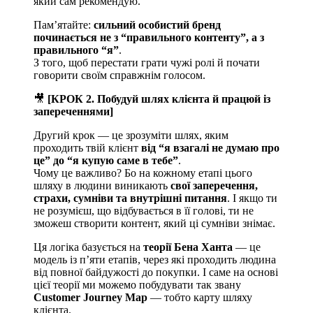
який сам рекомендую.
Пам’ятайте:
сильний особистий бренд
починається не з “правильного контенту”, а з
правильного “я”
.
З того, щоб перестати грати чужі ролі й почати
говорити своїм справжнім голосом.
🎥
[КРОК 2. Побудуй шлях клієнта й працюй із
запереченнями]
Другий крок — це зрозуміти шлях, яким
проходить твій клієнт
від “я взагалі не думаю про
це” до “я купую саме в тебе”
.
Чому це важливо? Бо на кожному етапі цього
шляху в людини виникають
свої заперечення,
страхи, сумніви та внутрішні питання
. І якщо ти
не розумієш, що відбувається в її голові, ти не
зможеш створити контент, який ці сумніви знімає.
Ця логіка базується на
теорії Бена Ханта
— це
модель із п’яти етапів, через які проходить людина
від повної байдужості до покупки. І саме на основі
цієї теорії ми можемо побудувати так звану
Customer Journey Map
— тобто карту шляху
клієнта.