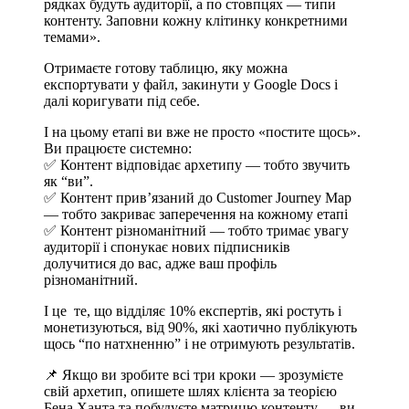
рядках будуть аудиторії, а по стовпцях — типи
контенту. Заповни кожну клітинку конкретними
темами».
Отримаєте готову таблицю, яку можна
експортувати у файл, закинути у Google Docs і
далі коригувати під себе.
І на цьому етапі ви вже не просто «постите щось».
Ви працюєте системно:
✅ Контент відповідає архетипу — тобто звучить
як “ви”.
✅ Контент прив’язаний до Customer Journey Map
— тобто закриває заперечення на кожному етапі
✅ Контент різноманітний — тобто тримає увагу
аудиторії і спонукає нових підписників
долучитися до вас, адже ваш профіль
різноманітний.
І це те, що відділяє 10% експертів, які ростуть і
монетизуються, від 90%, які хаотично публікують
щось “по натхненню” і не отримують результатів.
📌 Якщо ви зробите всі три кроки — зрозумієте
свій архетип, опишете шлях клієнта за теорією
Бена Ханта та побудуєте матрицю контенту — ви