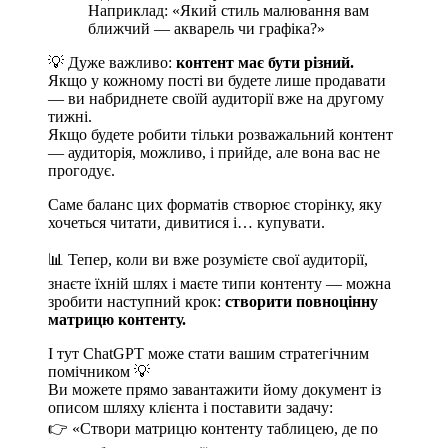
Наприклад: «Який стиль малювання вам
ближчий — акварель чи графіка?»
💡 Дуже важливо:
контент має бути різний.
Якщо у кожному пості ви будете лише продавати
— ви набриднете своїй аудиторії вже на другому
тижні.
Якщо будете робити тільки розважальний контент
— аудиторія, можливо, і прийде, але вона вас не
прогодує.
Саме баланс цих форматів створює сторінку, яку
хочеться читати, дивитися і… купувати.
📊 Тепер, коли ви вже розумієте свої аудиторії,
знаєте їхній шлях і маєте типи контенту — можна
зробити наступний крок:
створити повноцінну
матрицю контенту.
І тут ChatGPT може стати вашим стратегічним
помічником 💡
Ви можете прямо завантажити йому документ із
описом шляху клієнта і поставити задачу:
👉 «Створи матрицю контенту таблицею, де по