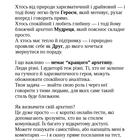
Хтось від природи харизматичний і драйвовий — і
тоді йому легко бути
Героєм
, який мотивує, рухає
вперед і говорить прямо.
Хтось спокійний і любить глибину — і тоді йому
ближчий архетип
Мудреця
, який пояснює складне
просто.
А хтось має тепло й підтримку — і природно
проявляє себе як
Друг
, до якого хочеться
звернутися по пораду.
І що важливо —
немає “кращого” архетипу
.
Люди різні. І аудиторії теж різні. Ті, хто не залипне
на гучного й харизматичного героя, можуть
обожнювати спокійного аналітика.
Твоя задача — знайти свою роль і через неї
говорити з тими людьми, для яких саме такий
стиль буде близьким.
Як визначити свій архетип?
Це дуже просто — є короткі онлайн-тести, які
допомагають зрозуміти, хто ви за стилем
комунікації. Їх багато у відкритому доступі.
Можете пошукати самостійно, або напишіть мені в
коментарях — і я скину пряме посилання на тест,