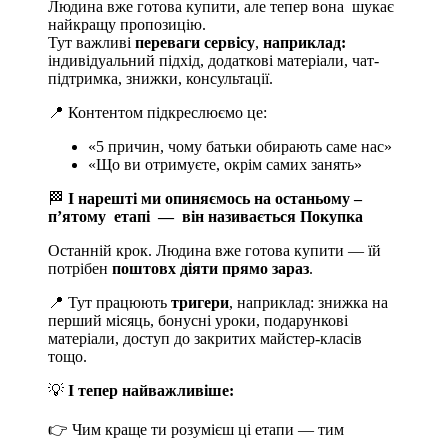
Людина вже готова купити, але тепер вона шукає
найкращу пропозицію.
Тут важливі
переваги сервісу
,
наприклад:
індивідуальний підхід, додаткові матеріали, чат-
підтримка, знижки, консультації.
📍 Контентом підкреслюємо це:
«5 причин, чому батьки обирають саме нас»
«Що ви отримуєте, окрім самих занять»
🏁
І нарешті ми опиняємось на останьому –
пʼятому етапі — він називається Покупка
Останній крок. Людина вже готова купити — їй
потрібен
поштовх діяти прямо зараз
.
📍 Тут працюють
тригери
, наприклад: знижка на
перший місяць, бонусні уроки, подарункові
матеріали, доступ до закритих майстер-класів
тощо.
💡
І тепер найважливіше:
👉 Чим краще ти розумієш ці етапи — тим