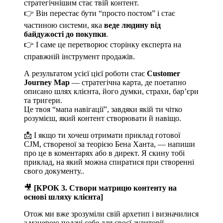
стратегічнішим стає твій контент.
👉 Він перестає бути “просто постом” і стає
частиною системи, яка
веде людину від
байдужості до покупки
.
👉 І саме це перетворює сторінку експерта на
справжній інструмент продажів.
А результатом усієї цієї роботи стає
Customer
Journey Map
— стратегічна карта, де поетапно
описано шлях клієнта, його думки, страхи, барʼєри
та тригери.
Це твоя “мапа навігації”, завдяки якій ти чітко
розумієш, який контент створювати й навіщо.
📩 І якщо ти хочеш отримати приклад готової
CJM, створеної за теорією Бена Ханта, — напиши
про це в коментарях або в директ. Я скину тобі
приклад, на який можна спиратися при створенні
свого документу..
🎥
[КРОК 3. Створи матрицю контенту на
основі шляху клієнта]
Отож ми вже зрозуміли свій архетип і визначилися
з манерою подачі себе для своєї аудиторії.