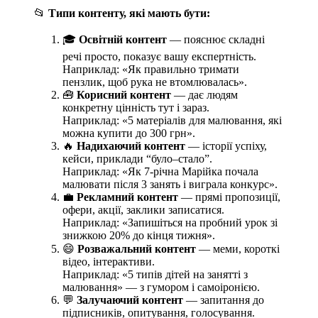
📂
Типи контенту, які мають бути:
🎓
Освітній контент
— пояснює складні
речі просто, показує вашу експертність.
Наприклад: «Як правильно тримати
пензлик, щоб рука не втомлювалась».
🧰
Корисний контент
— дає людям
конкретну цінність тут і зараз.
Наприклад: «5 матеріалів для малювання, які
можна купити до 300 грн».
🔥
Надихаючий контент
— історії успіху,
кейси, приклади “було–стало”.
Наприклад: «Як 7-річна Марійка почала
малювати після 3 занять і виграла конкурс».
💼
Рекламний контент
— прямі пропозиції,
офери, акції, заклики записатися.
Наприклад: «Запишіться на пробний урок зі
знижкою 20% до кінця тижня».
😄
Розважальний контент
— меми, короткі
відео, інтерактиви.
Наприклад: «5 типів дітей на занятті з
малювання» — з гумором і самоіронією.
💬
Залучаючий контент
— запитання до
підписників, опитування, голосування.