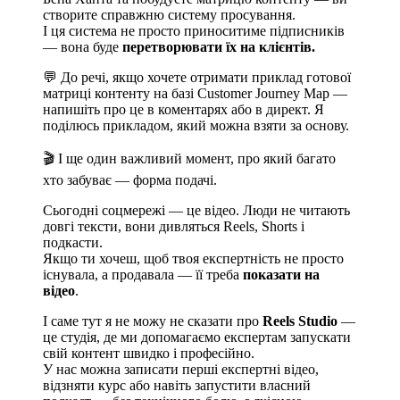
створите справжню систему просування.
І ця система не просто приноситиме підписників
— вона буде
перетворювати їх на клієнтів.
💬 До речі, якщо хочете отримати приклад готової
матриці контенту на базі Customer Journey Map —
напишіть про це в коментарях або в директ. Я
поділюсь прикладом, який можна взяти за основу.
🎬 І ще один важливий момент, про який багато
хто забуває — форма подачі.
Сьогодні соцмережі — це відео. Люди не читають
довгі тексти, вони дивляться Reels, Shorts і
подкасти.
Якщо ти хочеш, щоб твоя експертність не просто
існувала, а продавала — її треба
показати на
відео
.
І саме тут я не можу не сказати про
Reels Studio
—
це студія, де ми допомагаємо експертам запускати
свій контент швидко і професійно.
У нас можна записати перші експертні відео,
відзняти курс або навіть запустити власний