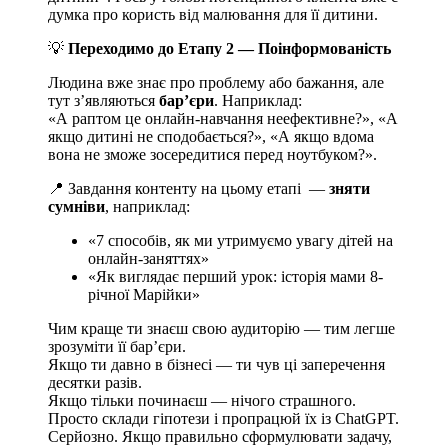
думка про користь від малювання для її дитини.
💡
Переходимо до Етапу 2 — Поінформованість
Людина вже знає про проблему або бажання, але
тут зʼявляються
барʼєри
. Наприклад:
«А раптом це онлайн-навчання неефективне?», «А
якщо дитині не сподобається?», «А якщо вдома
вона не зможе зосередитися перед ноутбуком?».
📍 Завдання контенту на цьому етапі —
зняти
сумніви
, наприклад:
«7 способів, як ми утримуємо увагу дітей на
онлайн-заняттях»
«Як виглядає перший урок: історія мами 8-
річної Марійки»
Чим краще ти знаєш свою аудиторію — тим легше
зрозуміти її барʼєри.
Якщо ти давно в бізнесі — ти чув ці заперечення
десятки разів.
Якщо тільки починаєш — нічого страшного.
Просто склади гіпотези і пропрацюй їх із ChatGPT.
Серйозно. Якщо правильно сформулювати задачу,