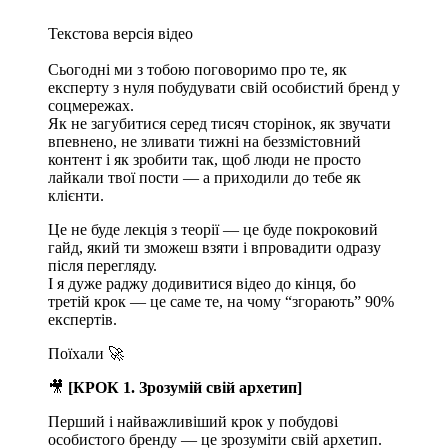
Текстова версія відео
Сьогодні ми з тобою поговоримо про те, як
експерту з нуля побудувати свій особистий бренд у
соцмережах.
Як не загубитися серед тисяч сторінок, як звучати
впевнено, не зливати тижні на беззмістовний
контент і як зробити так, щоб люди не просто
лайкали твої пости — а приходили до тебе як
клієнти.
Це не буде лекція з теорії — це буде покроковий
гайд, який ти зможеш взяти і впровадити одразу
після перегляду.
І я дуже раджу додивитися відео до кінця, бо
третій крок — це саме те, на чому “згорають” 90%
експертів.
Поїхали 🚀
🎥
[КРОК 1. Зрозумій свій архетип]
Перший і найважливіший крок у побудові
особистого бренду — це зрозуміти свій архетип.