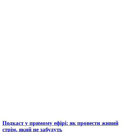
Подкаст у прямому ефірі: як провести живий
стрім, який не забудуть