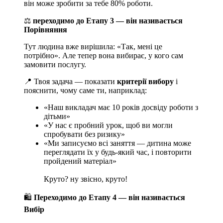
він може зробити за тебе 80% роботи.
⚖️
переходимо до Етапу 3 — він називається
Порівняння
Тут людина вже вирішила: «Так, мені це
потрібно». Але тепер вона вибирає, у кого сам
замовити послугу.
📍 Твоя задача — показати
критерії вибору
і
пояснити, чому саме ти, наприклад:
«Наш викладач має 10 років досвіду роботи з
дітьми»
«У нас є пробний урок, щоб ви могли
спробувати без ризику»
«Ми записуємо всі заняття — дитина може
переглядати їх у будь-який час, і повторити
пройдений матеріал»
Круто? ну звісно, круто!
🛍️
Переходимо до Етапу 4 — він називається
Вибір