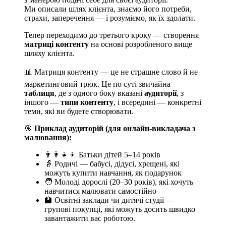
Ми описали шлях клієнта, знаємо його потреби,
страхи, заперечення — і розуміємо, як їх здолати.
Тепер переходимо до третього кроку — створення
матриці контенту
на основі розробленого вище
шляху клієнта.
📊 Матриця контенту — це не страшне слово й не
маркетинговий трюк. Це по суті звичайна
таблиця
, де з одного боку вказані
аудиторії
, з
іншого —
типи контенту
, і всередині — конкретні
теми, які ви будете створювати.
🎯
Приклад аудиторій (для онлайн-викладача з
малювання):
👨‍👩‍👧‍👦 Батьки дітей 5–14 років
👵 Родичі — бабусі, дідусі, хрещені, які
можуть купити навчання, як подарунок
🧑 Молоді дорослі (20–30 років), які хочуть
навчитися малювати самостійно
🏫 Освітні заклади чи дитячі студії —
групові покупці, які можуть досить швидко
завантажити вас роботою.