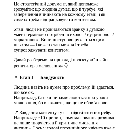
Це стратегічний документ, який допоможе
зрозуміти: що людина думає, що її турбує, які
заперечення виникають на кожному етапі, і як
саме їх треба відпрацьовувати контентом.
Уяви: люди не прокидаються зранку з думкою
«мені терміново потрібен психолог / нутриціолог /
маркетолог». Вони поступово рухаються цим
шляхом — і кожен етап можна і треба
супроводжувати контентом.
Давай розберемо на прикладі проєкту «Онлайн
репититор з малювання» 👇
🌀
Етап 1 — Байдужість
Людина навіть не думає про проблему. Їй здається,
що все ок.
Наприклад: батьки не замислюються про уроки
малювання, бо вважають, що це не обов’язково.
📍 Завдання контенту тут —
підсвітити потребу
.
Наприклад: «10 причин, чому малювання розвиває
не лише творчість, а й критичне мислення
дитини». І ось у голові потенційного клієнта вже є