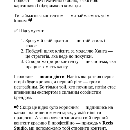
подкаст — без технічного болю, з якісною
картинкою і підтримкою команди.
Ти займаєшся контентом — ми займаємось усім
іншим 🎥
✅ Підсумуємо:
Зрозумій свій архетип — це твій стиль і
голос.
Побудуй шлях клієнта за моделлю Ханта —
це стратегія, яка веде до покупки.
Створи матрицю контенту — це система, яка
працює замість хаосу.
І головне —
почни діяти
. Навіть якщо твоя перша
сторіз буде кривою, а перший рілс — трохи
незграбним. Бо тільки той, хто починає, потім стає
впевненим експертом з сильним особистим
брендом.
📢 Якщо це відео було корисним — підпишись на
канал і напиши в коментарях, у якій ніші ти
працюєш. А якщо хочеш записати свій перший
контент красиво й професійно — приходь у
Reels
Studio
, ми допоможемо тобі створити контент,