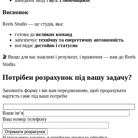
швидкий заїзд з
вул. Глибочицької
Висновок
Reels Studio — це студія, яка:
готова до
великих команд
забезпечує
технічну та енергетичну автономність
виглядає
достойно і статусно
🎬 Якщо для вас важливі і результат, і враження — вам до Reels
Studio.
Потрібен розрахунок під вашу задачу?
Заповніть форму і ми вам передзвонимо, щоб прорахувати
вартість саме під ваші потреби
Ваше імʼя
Ваш номер телефону
Отримати розрахунок
Натискаючи кнопку, я приймаю правила обробки