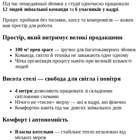
Під час нещодавньої зйомки у студії одночасно працювали
12 людей знімальної команди
та
6 учасників у кадрі
.
Процес пройшов без тисняви, хаосу та компромісів — кожен
мав простір для роботи.
Простір, який витримує великі продакшени
100 м² open space
— зручно для багатокамерних зйомок
Команда, світло й техніка не заважають одне одному
Чітка організація процесу навіть при великій кількості
людей
Висота стелі — свобода для світла і повітря
4 метри
дозволяють працювати зі складними
світловими схемами
Нічого не «тисне» зверху — ані в кадрі, ані фізично
Комфортно навіть під час довгих знімальних днів
Комфорт і автономність
Власна котельня
— стабільне тепло незалежно від
міських мереж