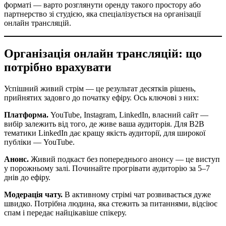
форматі — варто розглянути оренду такого простору або
партнерство зі студією, яка спеціалізується на організації
онлайн трансляцій.
Організація онлайн трансляцій: що
потрібно врахувати
Успішний живий стрім — це результат десятків рішень,
прийнятих задовго до початку ефіру. Ось ключові з них:
Платформа.
YouTube, Instagram, LinkedIn, власний сайт —
вибір залежить від того, де живе ваша аудиторія. Для В2В
тематики LinkedIn дає кращу якість аудиторії, для широкої
публіки — YouTube.
Анонс.
Живий подкаст без попереднього анонсу — це виступ
у порожньому залі. Починайте прогрівати аудиторію за 5–7
днів до ефіру.
Модерація чату.
В активному стрімі чат розвивається дуже
швидко. Потрібна людина, яка стежить за питаннями, відсіює
спам і передає найцікавіше спікеру.