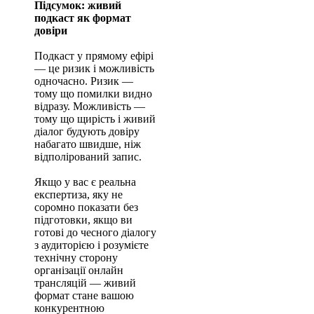
Підсумок: живий
подкаст як формат
довіри
Подкаст у прямому ефірі
— це ризик і можливість
одночасно. Ризик —
тому що помилки видно
відразу. Можливість —
тому що щирість і живий
діалог будують довіру
набагато швидше, ніж
відполірований запис.
Якщо у вас є реальна
експертиза, яку не
соромно показати без
підготовки, якщо ви
готові до чесного діалогу
з аудиторією і розумієте
технічну сторону
організації онлайн
трансляцій — живий
формат стане вашою
конкурентною