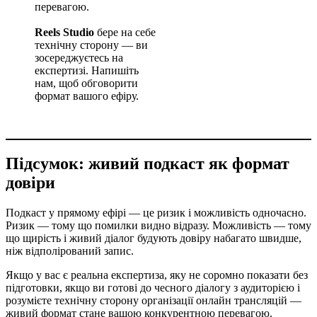
перевагою.
Reels Studio
бере на себе
технічну сторону — ви
зосереджуєтесь на
експертизі. Напишіть
нам, щоб обговорити
формат вашого ефіру.
Підсумок: живий подкаст як формат
довіри
Подкаст у прямому ефірі — це ризик і можливість одночасно.
Ризик — тому що помилки видно відразу. Можливість — тому
що щирість і живий діалог будують довіру набагато швидше,
ніж відполірований запис.
Якщо у вас є реальна експертиза, яку не соромно показати без
підготовки, якщо ви готові до чесного діалогу з аудиторією і
розумієте технічну сторону організації онлайн трансляцій —
живий формат стане вашою конкурентною перевагою.