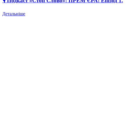
🎙 Подкаст «Стоп Слово»: ПРЕМ’ЄРА! Епізод 1.
Детальніше