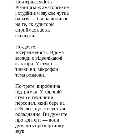
По-перше, якість.
Різниця між аматорським
і студійним звуком чутна
одразу — і вона впливає
на те, як аудиторія
сприймає вас як
експерта.
По-друге,
зосередженість. Вдома
завжди є відволікаючі
фактори. У студії —
тільки ви, мікрофон і
тема розмови.
По-третє, виробнича
підтримка. У хорошій
студії є технічний
персонал, який бере на
себе все, що стосується
обладнання. Ви думаєте
про контент — вони
думають про картинку і
звук.