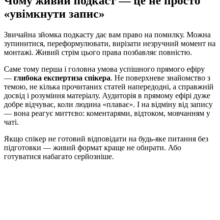
Чому живий подкаст — це не просто
«увімкнути запис»
Звичайна зйомка подкасту дає вам право на помилку. Можна
зупинитися, переформулювати, вирізати незручний момент на
монтажі. Живий стрім цього права позбавляє повністю.
Саме тому перша і головна умова успішного прямого ефіру
—
глибока експертиза спікера
. Не поверхневе знайомство з
темою, не кілька прочитаних статей напередодні, а справжній
досвід і розуміння матеріалу. Аудиторія в прямому ефірі дуже
добре відчуває, коли людина «плаває». І на відміну від запису
— вона реагує миттєво: коментарями, відтоком, мовчанням у
чаті.
Якщо спікер не готовий відповідати на будь-яке питання без
підготовки — живий формат краще не обирати. Або
готуватися набагато серйозніше.