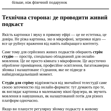
більше, ніж фізичний подарунок
Технічна сторона: де проводити живий
подкаст
Якість картинки і звуку в прямому ефірі — це не естетика, це
довіра. Не різка картинка, эхо в мікрофоні, затримки відео —
все це руйнує враження від навіть найкращого контенту.
Саме тому для серйозних живих подкастів обирають
стрім
студію
— простір, спеціально обладнаний для онлайн-
мовлення. Це не просто кімната з мікрофоном. Це акустично
оброблене приміщення, професійне освітлення, багатокамерна
зйомка і налаштоване з’єднання, яке не підведе в
найвідповідальніший момент.
Студія для стріму
відрізняється від звичайної телестудії саме
своєю заточеністю під онлайн-формати: тут думають про те,
як виглядає картинка в маленькому вікні браузера, як звучить
мовлення в навушниках, як налаштований потік для різних
платформ одночасно.
Якщо ви плануєте регулярну зйомку подкасту в живому