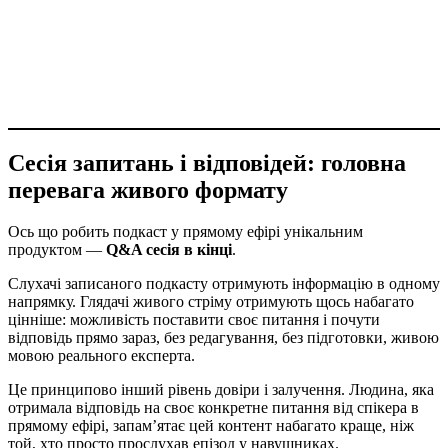
Сесія запитань і відповідей: головна
перевага живого формату
Ось що робить подкаст у прямому ефірі унікальним
продуктом —
Q&A сесія в кінці
.
Слухачі записаного подкасту отримують інформацію в одному
напрямку. Глядачі живого стріму отримують щось набагато
цінніше: можливість поставити своє питання і почути
відповідь прямо зараз, без редагування, без підготовки, живою
мовою реального експерта.
Це принципово інший рівень довіри і залучення. Людина, яка
отримала відповідь на своє конкретне питання від спікера в
прямому ефірі, запам’ятає цей контент набагато краще, ніж
той, хто просто прослухав епізод у навушниках.