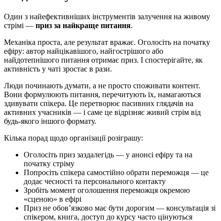
Один з найефективніших інструментів залучення на живому
стрімі —
приз за найкраще питання
.
Механіка проста, але результат вражає. Оголосіть на початку
ефіру: автор найцікавішого, найгострішого або
найдотепнішого питання отримає приз. І спостерігайте, як
активність у чаті зростає в рази.
Люди починають думати, а не просто споживати контент.
Вони формулюють питання, перечитують їх, намагаються
здивувати спікера. Це перетворює пасивних глядачів на
активних учасників — і саме це відрізняє живий стрім від
будь-якого іншого формату.
Кілька порад щодо організації розіграшу:
Оголосіть приз заздалегідь — у анонсі ефіру та на
початку стріму
Попросіть спікера самостійно обрати переможця — це
додає чесності та персонального контакту
Зробіть момент оголошення переможця окремою
«сценою» в ефірі
Приз не обов’язково має бути дорогим — консультація зі
спікером, книга, доступ до курсу часто цінуються